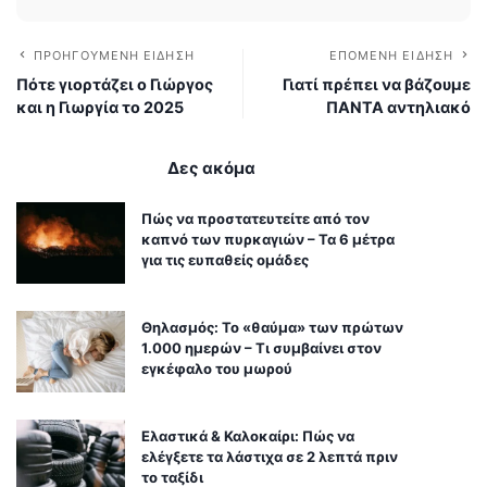
ΠΡΟΗΓΟΎΜΕΝΗ ΕΊΔΗΣΗ
ΕΠΌΜΕΝΗ ΕΊΔΗΣΗ
Πότε γιορτάζει ο Γιώργος
Γιατί πρέπει να βάζουμε
και η Γιωργία το 2025
ΠΑΝΤΑ αντηλιακό
Δες ακόμα
Πώς να προστατευτείτε από τον
καπνό των πυρκαγιών – Τα 6 μέτρα
για τις ευπαθείς ομάδες
Θηλασμός: Το «θαύμα» των πρώτων
1.000 ημερών – Τι συμβαίνει στον
εγκέφαλο του μωρού
Ελαστικά & Καλοκαίρι: Πώς να
ελέγξετε τα λάστιχα σε 2 λεπτά πριν
το ταξίδι