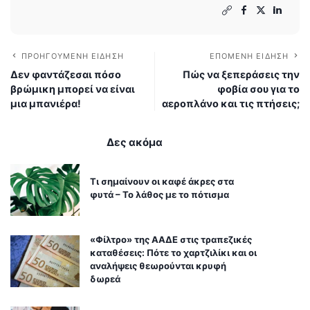
ΠΡΟΗΓΟΎΜΕΝΗ ΕΊΔΗΣΗ
ΕΠΌΜΕΝΗ ΕΊΔΗΣΗ
Δεν φαντάζεσαι πόσο
Πώς να ξεπεράσεις την
βρώμικη μπορεί να είναι
φοβία σου για το
μια μπανιέρα!
αεροπλάνο και τις πτήσεις;
Δες ακόμα
Τι σημαίνουν οι καφέ άκρες στα
φυτά – Το λάθος με το πότισμα
«Φίλτρο» της ΑΑΔΕ στις τραπεζικές
καταθέσεις: Πότε το χαρτζιλίκι και οι
αναλήψεις θεωρούνται κρυφή
δωρεά