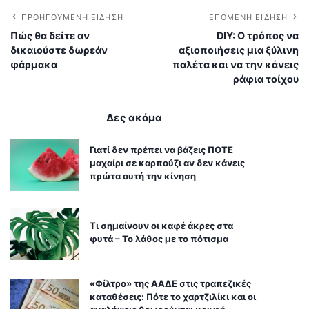
ΠΡΟΗΓΟΎΜΕΝΗ ΕΊΔΗΣΗ
ΕΠΌΜΕΝΗ ΕΊΔΗΣΗ
Πώς θα δείτε αν
DIY: Ο τρόπος να
δικαιούστε δωρεάν
αξιοποιήσεις μια ξύλινη
φάρμακα
παλέτα και να την κάνεις
ράφια τοίχου
Δες ακόμα
Γιατί δεν πρέπει να βάζεις ΠΟΤΕ
μαχαίρι σε καρπούζι αν δεν κάνεις
πρώτα αυτή την κίνηση
Τι σημαίνουν οι καφέ άκρες στα
φυτά – Το λάθος με το πότισμα
«Φίλτρο» της ΑΑΔΕ στις τραπεζικές
καταθέσεις: Πότε το χαρτζιλίκι και οι