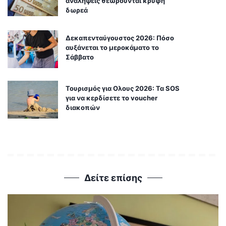
αναλήψεις θεωρούνται κρυφή
δωρεά
Δεκαπενταύγουστος 2026: Πόσο
αυξάνεται το μεροκάματο το
Σάββατο
Τουρισμός για Ολους 2026: Τα SOS
για να κερδίσετε το voucher
διακοπών
Δείτε επίσης