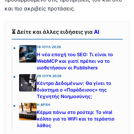
και πιο ακριβείς προτάσεις.
⏳ Δείτε και άλλες ειδήσεις για
AI
18 ΙΟΎΛ 2026
Η νέα εποχή του SEO: Τι είναι το
WebMCP και γιατί πρέπει να το
υιοθετήσουν οι Publishers
29 ΙΟΎΝ 2026
Κέντρα Δεδομένων: Θα γίνει το
διάστημα ο «Παράδεισος» της
Τεχνητής Νοημοσύνης;
Η ΑΡΧΉ
Κέρμα πάνω στο ρούτερ: Το viral
κόλπο για το WiFi και το τεράστιο
λάθος