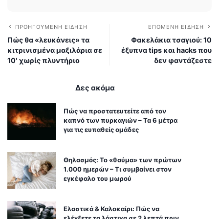
ΠΡΟΗΓΟΎΜΕΝΗ ΕΊΔΗΣΗ
ΕΠΌΜΕΝΗ ΕΊΔΗΣΗ
Πώς θα «λευκάνεις» τα
Φακελάκια τσαγιού: 10
κιτρινισμένα μαξιλάρια σε
έξυπνα tips και hacks που
10′ χωρίς πλυντήριο
δεν φαντάζεστε
Δες ακόμα
Πώς να προστατευτείτε από τον
καπνό των πυρκαγιών – Τα 6 μέτρα
για τις ευπαθείς ομάδες
Θηλασμός: Το «θαύμα» των πρώτων
1.000 ημερών – Τι συμβαίνει στον
εγκέφαλο του μωρού
Ελαστικά & Καλοκαίρι: Πώς να
ελέγξετε τα λάστιχα σε 2 λεπτά πριν