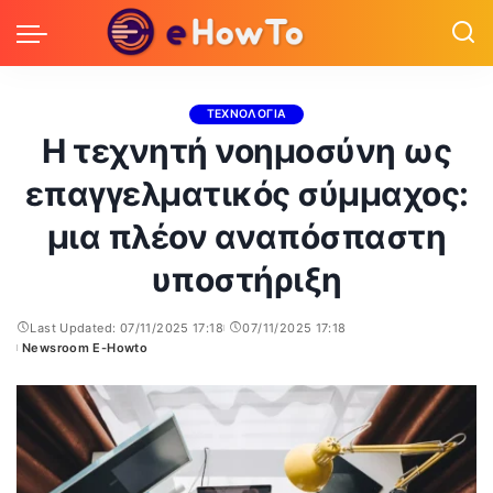
ΤΕΧΝΟΛΟΓΙΑ
Η τεχνητή νοημοσύνη ως
επαγγελματικός σύμμαχος:
μια πλέον αναπόσπαστη
υποστήριξη
Last Updated: 07/11/2025 17:18
07/11/2025 17:18
Newsroom E-Howto
Posted
by