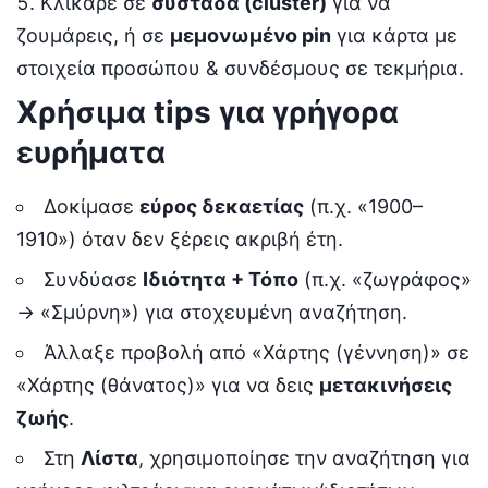
Κλίκαρε σε
συστάδα (cluster)
για να
ζουμάρεις, ή σε
μεμονωμένο pin
για κάρτα με
στοιχεία προσώπου & συνδέσμους σε τεκμήρια.
Χρήσιμα tips για γρήγορα
ευρήματα
Δοκίμασε
εύρος δεκαετίας
(π.χ. «1900–
1910») όταν δεν ξέρεις ακριβή έτη.
Συνδύασε
Ιδιότητα + Τόπο
(π.χ. «ζωγράφος»
→ «Σμύρνη») για στοχευμένη αναζήτηση.
Άλλαξε προβολή από «Χάρτης (γέννηση)» σε
«Χάρτης (θάνατος)» για να δεις
μετακινήσεις
ζωής
.
Στη
Λίστα
, χρησιμοποίησε την αναζήτηση για