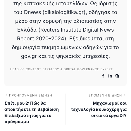
της κατασκευής ιστοσελίδων. Ως ιδρυτής
του Dnews (dikaiologitika.gr), οδήγησε το
μέσο στην κορυφή της αξιοπιστίας στην
Ελλάδα (Reuters Institute Digital News
Report 2020–2024). Εξειδικεύεται στη
δημιουργία τεκμηριωμένων οδηγών για το
gov.gr και τις ψηφιακές υπηρεσίες.
HEAD OF CONTENT STRATEGY & DIGITAL GOVERNANCE EXPERT
ΠΡΟΗΓΟΎΜΕΝΗ ΕΊΔΗΣΗ
ΕΠΌΜΕΝΗ ΕΊΔΗΣΗ
Σπίτι μου 2: Πώς θα
Μηχανισμοί και
αποκτήσετε τη Βεβαίωση
τεχνολογία κουλοχέρη για
Επιλεξιμότητας για το
οικιακά έργα DIY
πρόγραμμα