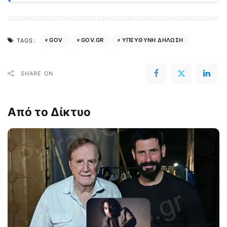
GOV
GOV.GR
ΥΠΕΥΘΥΝΗ ΔΗΛΩΣΗ
TAGS:
SHARE ON
Από το Δίκτυο