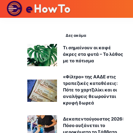
Δες ακόμα
Τι σημαίνουν οι καφέ
άκρες στα φυτά – Το λάθος
με το πότισμα
«Φίλτρο» της ΑΑΔΕ στις
τραπεζικές καταθέσεις:
Πότε το χαρτζιλίκι και οι
αναλήψεις θεωρούνται
κρυφή δωρεά
Δεκαπενταύγουστος 2026:
Πόσο αυξάνεται το
μεροκάματο το Σάββατο