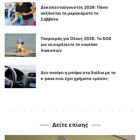
Δεκαπενταύγουστος 2026: Πόσο
αυξάνεται το μεροκάματο το
Σάββατο
Τουρισμός για Ολους 2026: Τα SOS
για να κερδίσετε το voucher
διακοπών
Δεν ανοίγει η μπάρα στα διόδια με το
e-pass ενώ έχει χρήματα «μέσα»;
Δείτε επίσης