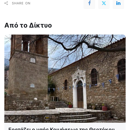
SHARE ON
Από το Δίκτυο
Εορτάζει ο ναός Κοιμήσεως της Θεοτόκου