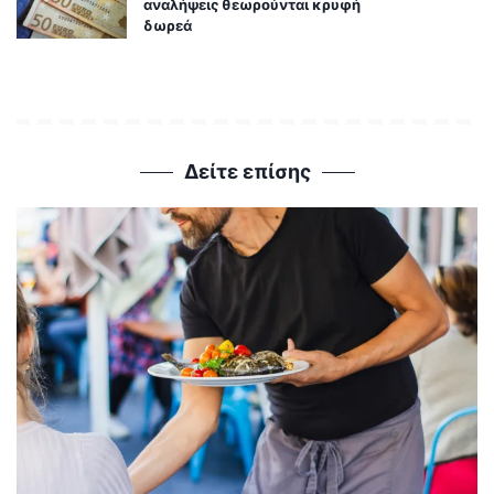
αναλήψεις θεωρούνται κρυφή
δωρεά
Δείτε επίσης