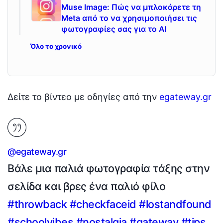
Muse Image: Πώς να μπλοκάρετε τη
Meta από το να χρησιμοποιήσει τις
φωτογραφίες σας για το ΑΙ
Όλο το χρονικό
Δείτε το βίντεο με οδηγίες από την
egateway.gr
@egateway.gr
Βάλε μια παλιά φωτογραφία τάξης στην
σελίδα και βρες ένα παλιό φίλο
#throwback
#checkfaceid
#lostandfound
#schoolvibes
#nostalgia
#gateway
#tips