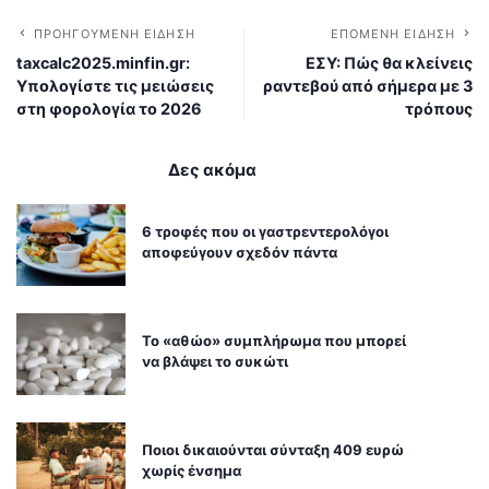
ΠΡΟΗΓΟΎΜΕΝΗ ΕΊΔΗΣΗ
ΕΠΌΜΕΝΗ ΕΊΔΗΣΗ
taxcalc2025.minfin.gr:
ΕΣΥ: Πώς θα κλείνεις
Υπολογίστε τις μειώσεις
ραντεβού από σήμερα με 3
στη φορολογία το 2026
τρόπους
Δες ακόμα
6 τροφές που οι γαστρεντερολόγοι
αποφεύγουν σχεδόν πάντα
Το «αθώο» συμπλήρωμα που μπορεί
να βλάψει το συκώτι
Ποιοι δικαιούνται σύνταξη 409 ευρώ
χωρίς ένσημα