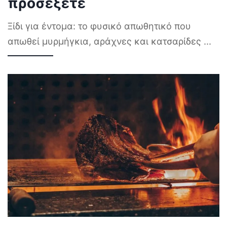
προσέξετε
Ξίδι για έντομα: το φυσικό απωθητικό που
απωθεί μυρμήγκια, αράχνες και κατσαρίδες
...