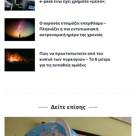
e-pass ενώ έχει χρήματα «μέσα»;
Ο ουρανός ετοιμάζει υπερθέαμα –
Πλησιάζει η πιο εντυπωσιακή
αστρονομική ημέρα της χρονιάς
Πώς να προστατευτείτε από τον
καπνό των πυρκαγιών – Τα 6 μέτρα
για τις ευπαθείς ομάδες
Δείτε επίσης