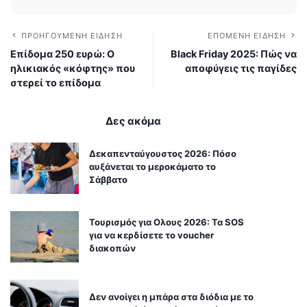
ΠΡΟΗΓΟΎΜΕΝΗ ΕΊΔΗΣΗ
ΕΠΌΜΕΝΗ ΕΊΔΗΣΗ
Επίδομα 250 ευρώ: Ο
Black Friday 2025: Πώς να
ηλικιακός «κόφτης» που
αποφύγεις τις παγίδες
στερεί το επίδομα
Δες ακόμα
Δεκαπενταύγουστος 2026: Πόσο
αυξάνεται το μεροκάματο το
Σάββατο
Τουρισμός για Ολους 2026: Τα SOS
για να κερδίσετε το voucher
διακοπών
Δεν ανοίγει η μπάρα στα διόδια με το