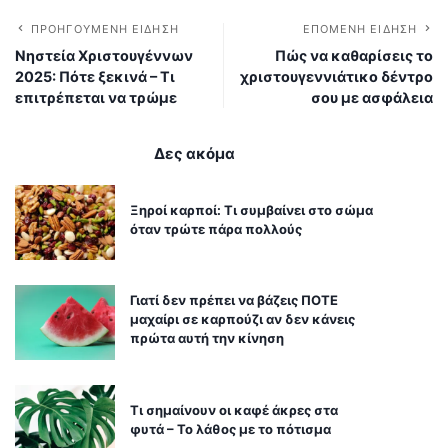
ΠΡΟΗΓΟΎΜΕΝΗ ΕΊΔΗΣΗ
ΕΠΌΜΕΝΗ ΕΊΔΗΣΗ
Νηστεία Χριστουγέννων
Πώς να καθαρίσεις το
2025: Πότε ξεκινά – Τι
χριστουγεννιάτικο δέντρο
επιτρέπεται να τρώμε
σου με ασφάλεια
Δες ακόμα
Ξηροί καρποί: Τι συμβαίνει στο σώμα
όταν τρώτε πάρα πολλούς
Γιατί δεν πρέπει να βάζεις ΠΟΤΕ
μαχαίρι σε καρπούζι αν δεν κάνεις
πρώτα αυτή την κίνηση
Τι σημαίνουν οι καφέ άκρες στα
φυτά – Το λάθος με το πότισμα