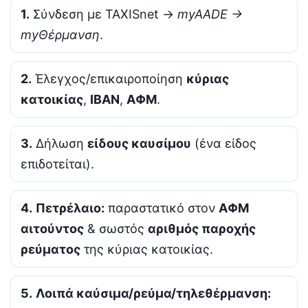
1.
Σύνδεση με TAXISnet →
myAADE →
myΘέρμανση
.
2.
Έλεγχος/επικαιροποίηση
κύριας
κατοικίας
,
IBAN
,
ΑΦΜ
.
3.
Δήλωση
είδους καυσίμου
(ένα είδος
επιδοτείται).
4.
Πετρέλαιο:
παραστατικό στον
ΑΦΜ
αιτούντος
& σωστός
αριθμός παροχής
ρεύματος
της κύριας κατοικίας.
5.
Λοιπά καύσιμα/ρεύμα/τηλεθέρμανση: