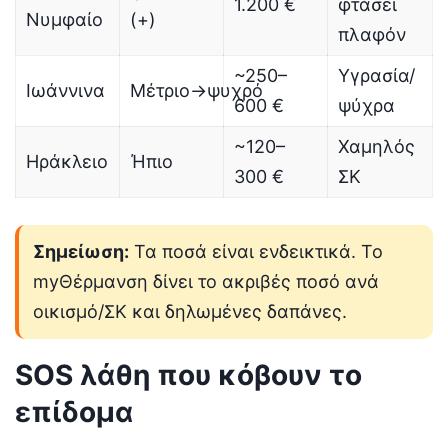
1.200 €
φτάσει
Νυμφαίο
(+)
πλαφόν
~250–
Υγρασία/
Ιωάννινα
Μέτριο→ψυχρό
600 €
ψύχρα
~120–
Χαμηλός
Ηράκλειο
Ήπιο
300 €
ΣΚ
Σημείωση:
Τα ποσά είναι ενδεικτικά. Το
myΘέρμανση δίνει το ακριβές ποσό ανά
οικισμό/ΣΚ και δηλωμένες δαπάνες.
SOS λάθη που κόβουν το
επίδομα