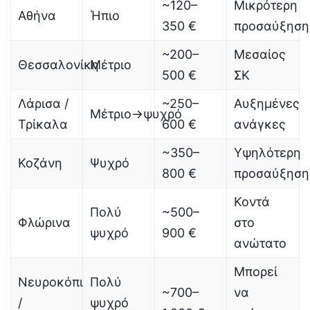
~120–
Μικρότερη
Αθήνα
Ήπιο
350 €
προσαύξηση
~200–
Μεσαίος
Θεσσαλονίκη
Μέτριο
500 €
ΣΚ
Λάρισα /
~250–
Αυξημένες
Μέτριο→ψυχρό
Τρίκαλα
600 €
ανάγκες
~350–
Υψηλότερη
Κοζάνη
Ψυχρό
800 €
προσαύξηση
Κοντά
Πολύ
~500–
Φλώρινα
στο
ψυχρό
900 €
ανώτατο
Μπορεί
Νευροκόπι
Πολύ
~700–
να
/
ψυχρό