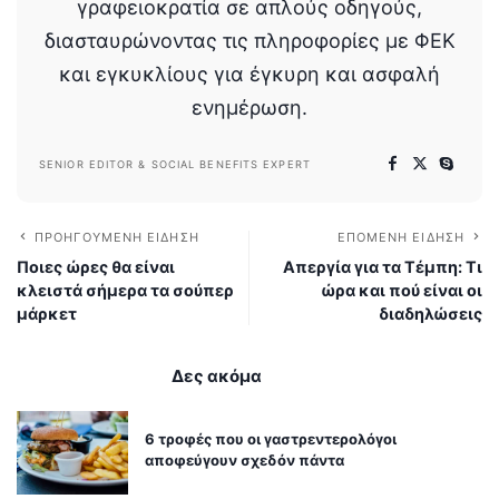
γραφειοκρατία σε απλούς οδηγούς,
διασταυρώνοντας τις πληροφορίες με ΦΕΚ
και εγκυκλίους για έγκυρη και ασφαλή
ενημέρωση.
SENIOR EDITOR & SOCIAL BENEFITS EXPERT
ΠΡΟΗΓΟΎΜΕΝΗ ΕΊΔΗΣΗ
ΕΠΌΜΕΝΗ ΕΊΔΗΣΗ
Ποιες ώρες θα είναι
Απεργία για τα Τέμπη: Τι
κλειστά σήμερα τα σούπερ
ώρα και πού είναι οι
μάρκετ
διαδηλώσεις
Δες ακόμα
6 τροφές που οι γαστρεντερολόγοι
αποφεύγουν σχεδόν πάντα