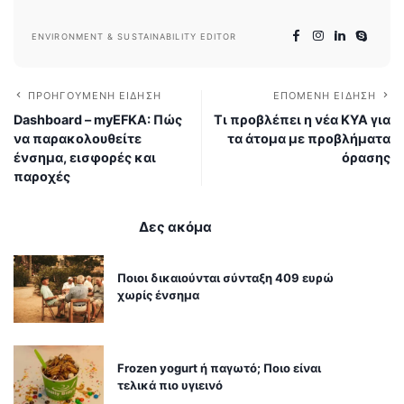
ENVIRONMENT & SUSTAINABILITY EDITOR
ΠΡΟΗΓΟΎΜΕΝΗ ΕΊΔΗΣΗ
ΕΠΌΜΕΝΗ ΕΊΔΗΣΗ
Dashboard – myEFKA: Πώς
Τι προβλέπει η νέα ΚΥΑ για
να παρακολουθείτε
τα άτομα με προβλήματα
ένσημα, εισφορές και
όρασης
παροχές
Δες ακόμα
Ποιοι δικαιούνται σύνταξη 409 ευρώ
χωρίς ένσημα
Frozen yogurt ή παγωτό; Ποιο είναι
τελικά πιο υγιεινό