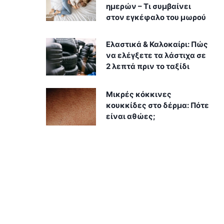
ημερών – Τι συμβαίνει
στον εγκέφαλο του μωρού
Ελαστικά & Καλοκαίρι: Πώς
να ελέγξετε τα λάστιχα σε
2 λεπτά πριν το ταξίδι
Μικρές κόκκινες
κουκκίδες στο δέρμα: Πότε
είναι αθώες;