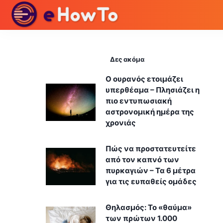
Δες ακόμα
Ο ουρανός ετοιμάζει
υπερθέαμα – Πλησιάζει η
πιο εντυπωσιακή
αστρονομική ημέρα της
χρονιάς
Πώς να προστατευτείτε
από τον καπνό των
πυρκαγιών – Τα 6 μέτρα
για τις ευπαθείς ομάδες
Θηλασμός: Το «θαύμα»
των πρώτων 1.000