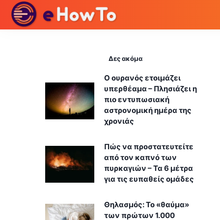
Δες ακόμα
Ο ουρανός ετοιμάζει
υπερθέαμα – Πλησιάζει η
πιο εντυπωσιακή
αστρονομική ημέρα της
χρονιάς
Πώς να προστατευτείτε
από τον καπνό των
πυρκαγιών – Τα 6 μέτρα
για τις ευπαθείς ομάδες
Θηλασμός: Το «θαύμα»
των πρώτων 1.000