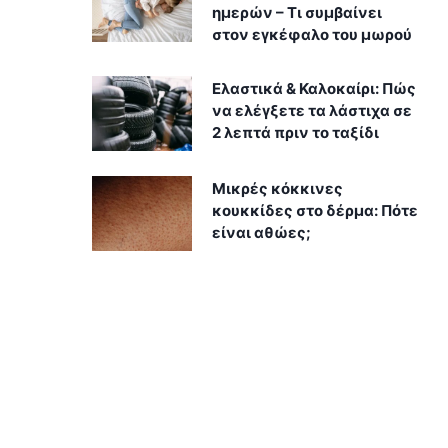
ημερών – Τι συμβαίνει
στον εγκέφαλο του μωρού
Ελαστικά & Καλοκαίρι: Πώς
να ελέγξετε τα λάστιχα σε
2 λεπτά πριν το ταξίδι
Μικρές κόκκινες
κουκκίδες στο δέρμα: Πότε
είναι αθώες;