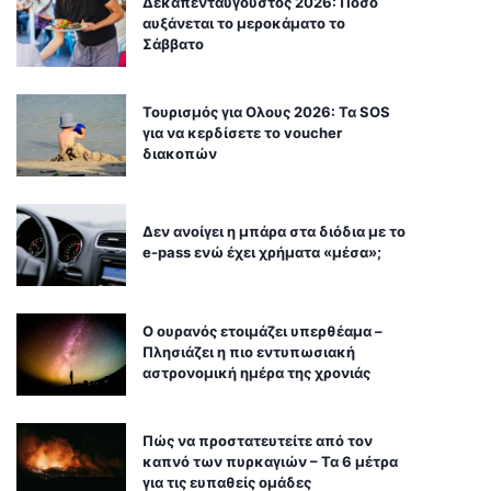
Δεκαπενταύγουστος 2026: Πόσο
αυξάνεται το μεροκάματο το
Σάββατο
Τουρισμός για Ολους 2026: Τα SOS
για να κερδίσετε το voucher
διακοπών
Δεν ανοίγει η μπάρα στα διόδια με το
e-pass ενώ έχει χρήματα «μέσα»;
Ο ουρανός ετοιμάζει υπερθέαμα –
Πλησιάζει η πιο εντυπωσιακή
αστρονομική ημέρα της χρονιάς
Πώς να προστατευτείτε από τον
καπνό των πυρκαγιών – Τα 6 μέτρα
για τις ευπαθείς ομάδες