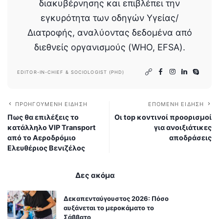
διακυβέρνησης και επιβλέπει την
εγκυρότητα των οδηγών Υγείας/
Διατροφής, αναλύοντας δεδομένα από
διεθνείς οργανισμούς (WHO, EFSA).
EDITOR-IN-CHIEF & SOCIOLOGIST (PHD)
ΠΡΟΗΓΟΎΜΕΝΗ ΕΊΔΗΣΗ
ΕΠΌΜΕΝΗ ΕΊΔΗΣΗ
Πως θα επιλέξεις το
Οι top κοντινοί προορισμοί
κατάλληλο VIP Transport
για ανοιξιάτικες
από το Αεροδρόμιο
αποδράσεις
Ελευθέριος Βενιζέλος
Δες ακόμα
Δεκαπενταύγουστος 2026: Πόσο
αυξάνεται το μεροκάματο το
Σάββατο