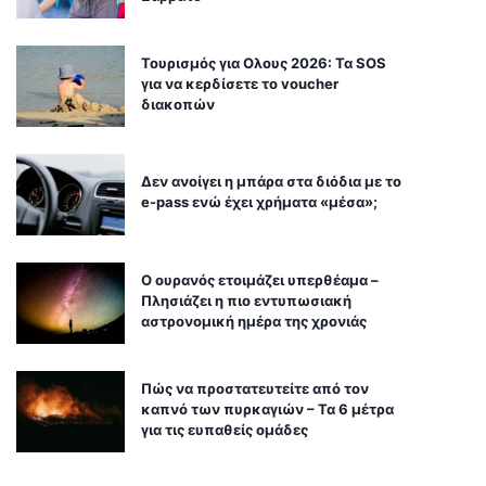
Τουρισμός για Ολους 2026: Τα SOS
για να κερδίσετε το voucher
διακοπών
Δεν ανοίγει η μπάρα στα διόδια με το
e-pass ενώ έχει χρήματα «μέσα»;
Ο ουρανός ετοιμάζει υπερθέαμα –
Πλησιάζει η πιο εντυπωσιακή
αστρονομική ημέρα της χρονιάς
Πώς να προστατευτείτε από τον
καπνό των πυρκαγιών – Τα 6 μέτρα
για τις ευπαθείς ομάδες