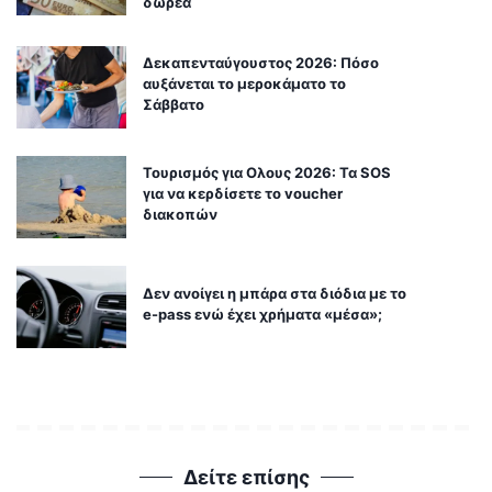
δωρεά
Δεκαπενταύγουστος 2026: Πόσο
αυξάνεται το μεροκάματο το
Σάββατο
Τουρισμός για Ολους 2026: Τα SOS
για να κερδίσετε το voucher
διακοπών
Δεν ανοίγει η μπάρα στα διόδια με το
e-pass ενώ έχει χρήματα «μέσα»;
Δείτε επίσης