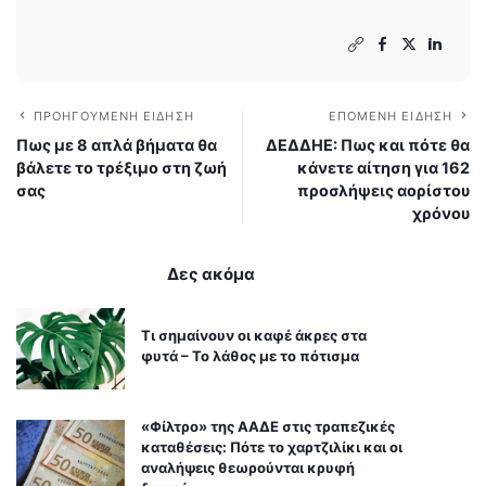
ΠΡΟΗΓΟΎΜΕΝΗ ΕΊΔΗΣΗ
ΕΠΌΜΕΝΗ ΕΊΔΗΣΗ
Πως με 8 απλά βήματα θα
ΔΕΔΔΗΕ: Πως και πότε θα
βάλετε το τρέξιμο στη ζωή
κάνετε αίτηση για 162
σας
προσλήψεις αορίστου
χρόνου
Δες ακόμα
Τι σημαίνουν οι καφέ άκρες στα
φυτά – Το λάθος με το πότισμα
«Φίλτρο» της ΑΑΔΕ στις τραπεζικές
καταθέσεις: Πότε το χαρτζιλίκι και οι
αναλήψεις θεωρούνται κρυφή