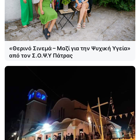
«Θερινό Σινεμά – Μαζί για την Ψυχική Υγεία»
από τον Σ.Ο.Ψ.Υ Πάτρας