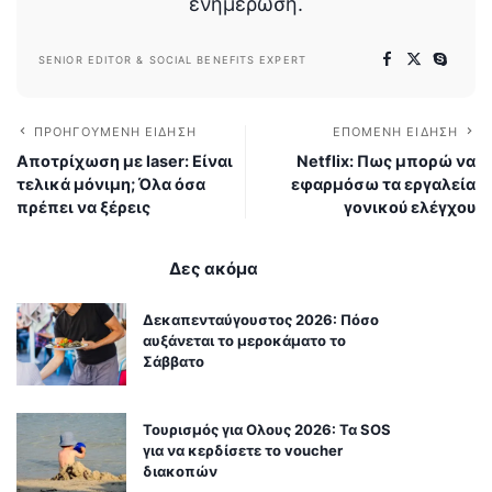
ενημέρωση.
SENIOR EDITOR & SOCIAL BENEFITS EXPERT
ΠΡΟΗΓΟΎΜΕΝΗ ΕΊΔΗΣΗ
ΕΠΌΜΕΝΗ ΕΊΔΗΣΗ
Αποτρίχωση με laser: Είναι
Netflix: Πως μπορώ να
τελικά μόνιμη; Όλα όσα
εφαρμόσω τα εργαλεία
πρέπει να ξέρεις
γονικού ελέγχου
Δες ακόμα
Δεκαπενταύγουστος 2026: Πόσο
αυξάνεται το μεροκάματο το
Σάββατο
Τουρισμός για Ολους 2026: Τα SOS
για να κερδίσετε το voucher
διακοπών