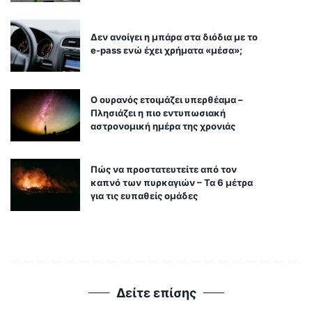
Δεν ανοίγει η μπάρα στα διόδια με το
e-pass ενώ έχει χρήματα «μέσα»;
Ο ουρανός ετοιμάζει υπερθέαμα –
Πλησιάζει η πιο εντυπωσιακή
αστρονομική ημέρα της χρονιάς
Πώς να προστατευτείτε από τον
καπνό των πυρκαγιών – Τα 6 μέτρα
για τις ευπαθείς ομάδες
Δείτε επίσης