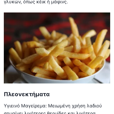
γλυκών, όπως κέικ ή μάφινς.
Πλεονεκτήματα
Υγιεινό Μαγείρεμα: Μειωμένη χρήση λαδιού
σημαίνει λιγότερες θερμίδες και λιγότερα