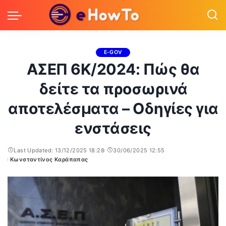
E-GOV
ΑΣΕΠ 6Κ/2024: Πώς θα
δείτε τα προσωρινά
αποτελέσματα – Οδηγίες για
ενστάσεις
Last Updated: 13/12/2025 18:28
30/06/2025 12:55
Κωνσταντίνος Καράπαπας
Posted
by