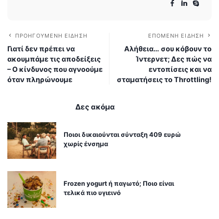
ΠΡΟΗΓΟΎΜΕΝΗ ΕΊΔΗΣΗ
ΕΠΌΜΕΝΗ ΕΊΔΗΣΗ
Γιατί δεν πρέπει να
Αλήθεια… σου κόβουν το
ακουμπάμε τις αποδείξεις
Ίντερνετ; Δες πώς να
– Ο κίνδυνος που αγνοούμε
εντοπίσεις και να
όταν πληρώνουμε
σταματήσεις το Throttling!
Δες ακόμα
Ποιοι δικαιούνται σύνταξη 409 ευρώ
χωρίς ένσημα
Frozen yogurt ή παγωτό; Ποιο είναι
τελικά πιο υγιεινό