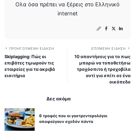
Ολα όσα πρέπει να ξέρεις στο Ελληνικό
internet
ΠΡΟΗΓΟΎΜΕΝΗ ΕΊΔΗΣΗ
ΕΠΌΜΕΝΗ ΕΊΔΗΣΗ
Skiplagging: Πώς οι
10 απαντήσεις για το πως
επιβάτες τιμωρούν τις
μπορώ να τοποθετήσω
εταιρείες για τα ακριβά
τροχόσπιτο ή τροχοβίλα
εισιτήρια
αντί για σπίτι σε ένα
οικόπεδο
Δες ακόμα
6 τροφές που οι γαστρεντερολόγοι
αποφεύγουν σχεδόν πάντα