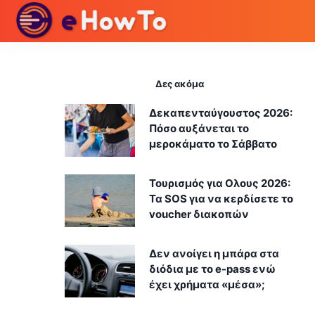
Δες ακόμα
Δεκαπενταύγουστος 2026:
Πόσο αυξάνεται το
μεροκάματο το Σάββατο
Τουρισμός για Ολους 2026:
Τα SOS για να κερδίσετε το
voucher διακοπών
Δεν ανοίγει η μπάρα στα
διόδια με το e-pass ενώ
έχει χρήματα «μέσα»;