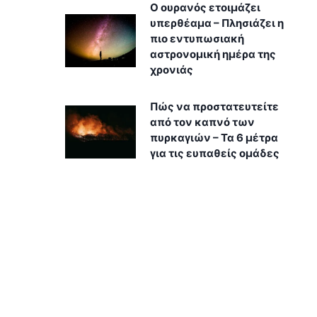
Ο ουρανός ετοιμάζει
υπερθέαμα – Πλησιάζει η
πιο εντυπωσιακή
αστρονομική ημέρα της
χρονιάς
Πώς να προστατευτείτε
από τον καπνό των
πυρκαγιών – Τα 6 μέτρα
για τις ευπαθείς ομάδες