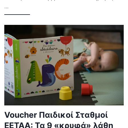
...
Voucher Παιδικοί Σταθμοί
ΕΕΤΑΑ: Τα 9 «κρυφά» λάθη