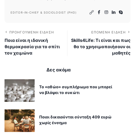
EDITOR-IN-CHIEF & SOCIOLOGIST (PHD)
ΠΡΟΗΓΟΎΜΕΝΗ ΕΊΔΗΣΗ
ΕΠΌΜΕΝΗ ΕΊΔΗΣΗ
Ποια είναι η ιδανική
Skills4Life: Τι είναι και πως
θερμοκρασία για το σπίτι
θα το χρησιμοποιήσουν οι
τον χειμώνα
μαθητές
Δες ακόμα
Το «αθώο» συμπλήρωμα που μπορεί
να βλάψει το συκώτι
Ποιοι δικαιούνται σύνταξη 409 ευρώ
χωρίς ένσημα