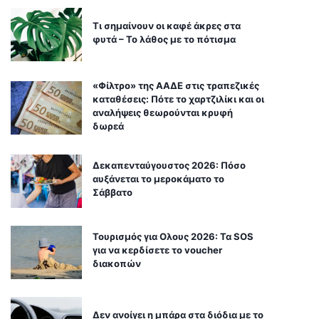
Τι σημαίνουν οι καφέ άκρες στα
φυτά – Το λάθος με το πότισμα
«Φίλτρο» της ΑΑΔΕ στις τραπεζικές
καταθέσεις: Πότε το χαρτζιλίκι και οι
αναλήψεις θεωρούνται κρυφή
δωρεά
Δεκαπενταύγουστος 2026: Πόσο
αυξάνεται το μεροκάματο το
Σάββατο
Τουρισμός για Ολους 2026: Τα SOS
για να κερδίσετε το voucher
διακοπών
Δεν ανοίγει η μπάρα στα διόδια με το