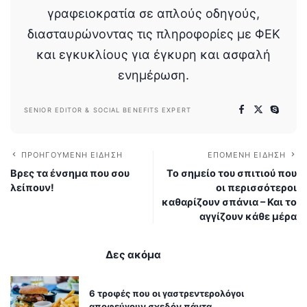
γραφειοκρατία σε απλούς οδηγούς,
διασταυρώνοντας τις πληροφορίες με ΦΕΚ
και εγκυκλίους για έγκυρη και ασφαλή
ενημέρωση.
SENIOR EDITOR & SOCIAL BENEFITS EXPERT
ΠΡΟΗΓΟΎΜΕΝΗ ΕΊΔΗΣΗ
ΕΠΌΜΕΝΗ ΕΊΔΗΣΗ
Βρες τα ένσημα που σου
Το σημείο του σπιτιού που
λείπουν!
οι περισσότεροι
καθαρίζουν σπάνια – Και το
αγγίζουν κάθε μέρα
Δες ακόμα
6 τροφές που οι γαστρεντερολόγοι
αποφεύγουν σχεδόν πάντα