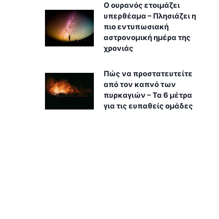
Ο ουρανός ετοιμάζει
υπερθέαμα – Πλησιάζει η
πιο εντυπωσιακή
αστρονομική ημέρα της
χρονιάς
Πώς να προστατευτείτε
από τον καπνό των
πυρκαγιών – Τα 6 μέτρα
για τις ευπαθείς ομάδες