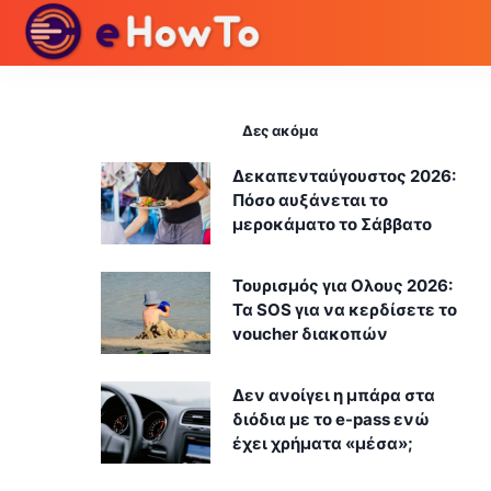
Δες ακόμα
Δεκαπενταύγουστος 2026:
Πόσο αυξάνεται το
μεροκάματο το Σάββατο
Τουρισμός για Ολους 2026:
Τα SOS για να κερδίσετε το
voucher διακοπών
Δεν ανοίγει η μπάρα στα
διόδια με το e-pass ενώ
έχει χρήματα «μέσα»;