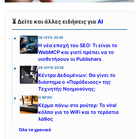
⏳ Δείτε και άλλες ειδήσεις για
AI
18 ΙΟΎΛ 2026
Η νέα εποχή του SEO: Τι είναι το
WebMCP και γιατί πρέπει να το
υιοθετήσουν οι Publishers
29 ΙΟΎΝ 2026
Κέντρα Δεδομένων: Θα γίνει το
διάστημα ο «Παράδεισος» της
Τεχνητής Νοημοσύνης;
Η ΑΡΧΉ
Κέρμα πάνω στο ρούτερ: Το viral
κόλπο για το WiFi και το τεράστιο
λάθος
Όλο το χρονικό