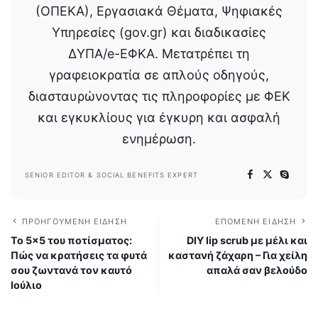
(ΟΠΕΚΑ), Εργασιακά Θέματα, Ψηφιακές
Υπηρεσίες (gov.gr) και διαδικασίες
ΔΥΠΑ/e-ΕΦΚΑ. Μετατρέπει τη
γραφειοκρατία σε απλούς οδηγούς,
διασταυρώνοντας τις πληροφορίες με ΦΕΚ
και εγκυκλίους για έγκυρη και ασφαλή
ενημέρωση.
SENIOR EDITOR & SOCIAL BENEFITS EXPERT
ΠΡΟΗΓΟΎΜΕΝΗ ΕΊΔΗΣΗ
ΕΠΌΜΕΝΗ ΕΊΔΗΣΗ
Το 5×5 του ποτίσματος:
DIY lip scrub με μέλι και
Πώς να κρατήσεις τα φυτά
καστανή ζάχαρη – Για χείλη
σου ζωντανά τον καυτό
απαλά σαν βελούδο
Ιούλιο