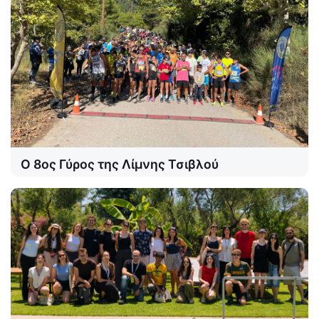
Ο 8ος Γύρος της Λίμνης Τσιβλού