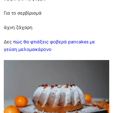
Για το σερβίρισμά
άχνη ζάχαρη
Δες
πώς θα φτιάξεις φοβερά pancakes με
γεύση μελομακάρονο