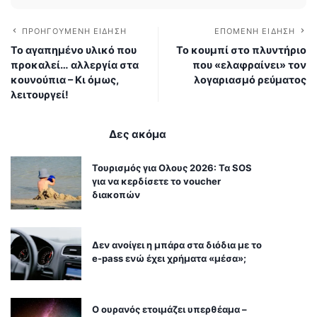
ΠΡΟΗΓΟΎΜΕΝΗ ΕΊΔΗΣΗ
ΕΠΌΜΕΝΗ ΕΊΔΗΣΗ
Το αγαπημένο υλικό που
Το κουμπί στο πλυντήριο
προκαλεί… αλλεργία στα
που «ελαφραίνει» τον
κουνούπια – Κι όμως,
λογαριασμό ρεύματος
λειτουργεί!
Δες ακόμα
Τουρισμός για Ολους 2026: Τα SOS
για να κερδίσετε το voucher
διακοπών
Δεν ανοίγει η μπάρα στα διόδια με το
e-pass ενώ έχει χρήματα «μέσα»;
Ο ουρανός ετοιμάζει υπερθέαμα –