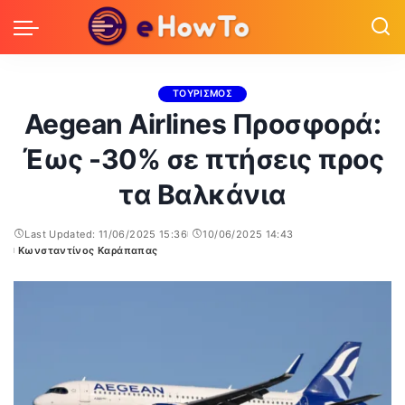
ΤΟΥΡΙΣΜΟΣ
Aegean Airlines Προσφορά:
Έως -30% σε πτήσεις προς
τα Βαλκάνια
Last Updated: 11/06/2025 15:36
10/06/2025 14:43
Κωνσταντίνος Καράπαπας
Posted
by