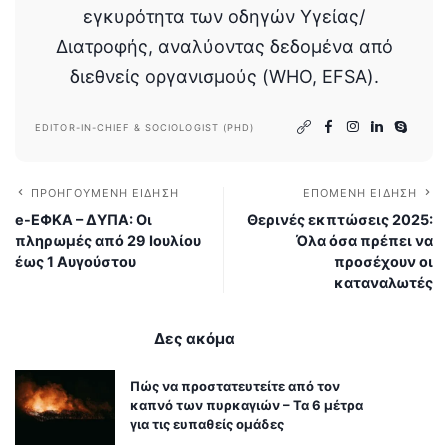
εγκυρότητα των οδηγών Υγείας/
Διατροφής, αναλύοντας δεδομένα από
διεθνείς οργανισμούς (WHO, EFSA).
EDITOR-IN-CHIEF & SOCIOLOGIST (PHD)
ΠΡΟΗΓΟΎΜΕΝΗ ΕΊΔΗΣΗ
ΕΠΌΜΕΝΗ ΕΊΔΗΣΗ
e-ΕΦΚΑ – ΔΥΠΑ: Οι
Θερινές εκπτώσεις 2025:
πληρωμές από 29 Ιουλίου
Όλα όσα πρέπει να
έως 1 Αυγούστου
προσέχουν οι
καταναλωτές
Δες ακόμα
Πώς να προστατευτείτε από τον
καπνό των πυρκαγιών – Τα 6 μέτρα
για τις ευπαθείς ομάδες